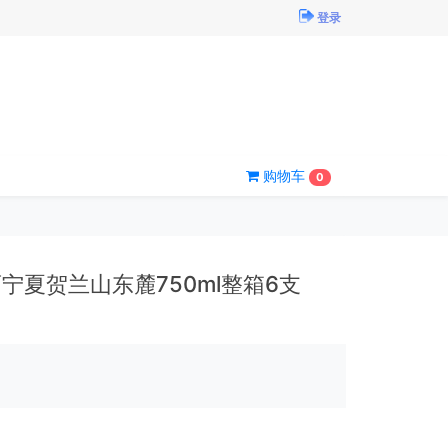
登录
购物车
0
夏贺兰山东麓750ml整箱6支