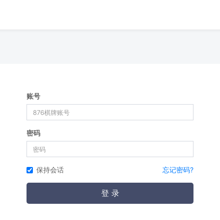
账号
密码
保持会话
忘记密码?
登 录